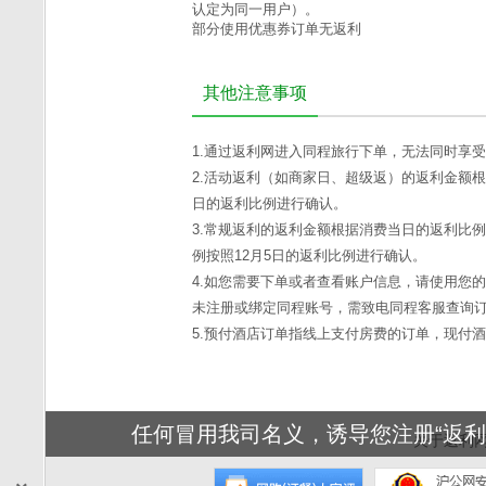
认定为同一用户）。
部分使用优惠券订单无返利
其他注意事项
1.通过返利网进入同程旅行下单，无法同时享
2.活动返利（如商家日、超级返）的返利金额根
日的返利比例进行确认。
3.常规返利的返利金额根据消费当日的返利比例
例按照12月5日的返利比例进行确认。
4.如您需要下单或者查看账户信息，请使用您
未注册或绑定同程账号，需致电同程客服查询
5.预付酒店订单指线上支付房费的订单，现付
任何冒用我司名义，诱导您注册“返利
关于返利