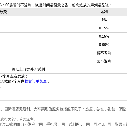
日16：00起暂时不返利，恢复时间请留意公告，给您造成的麻烦请见谅！
分类
返利
1%
0.15%
0.15%
0.66%
暂不返利
暂不返利
除以上分类外无返利
2个月左右发放；
无效的2个月内
提交订单复查
；
；
道、国际酒店无返利。火车票增值服务包括但不限于：选座，券包，礼包，保险
恶意行为的订单无返利。
超过10张的部分不返利（同一手机号、同一返利网id、同一同程id、同一取票人