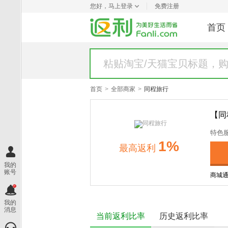
您好，
马上登录
免费注册
首页
首页
>
全部商家
>
同程旅行
【同
特色
1%
最高
返利
我的
账号
商城
我的
消息
当前返利比率
历史返利比率