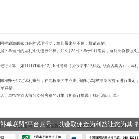
受同程旅游商家自身的返现活动，给您带来的不便，敬请谅解。
据下单当日的返利比例进行计算。如8月27日下单于9月消费，返利比例按照8月
进行计算。如11月订单于12月5日消费（度假结束/飞机起飞/酒店离店），返利
的同程账号绑定返利账号，在同程页面中点击[我的订单]根据页面提示进行绑定
订单详情。
酒店订单指在酒店前台支付房费的订单（担保订单属于现付酒店订单）
补单联盟”平台账号，以赚取佣金为利益让您为其“补
网
人才招聘
隐私政策
媒体报道
网站导航
∧