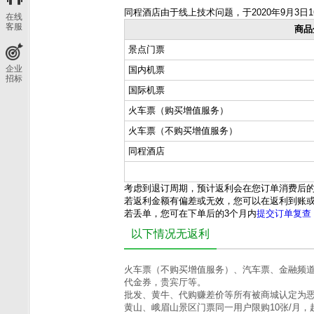
同程酒店由于线上技术问题，于2020年9月3
在线
客服
商品
景点门票
企业
国内机票
招标
国际机票
火车票（购买增值服务）
火车票（不购买增值服务）
同程酒店
考虑到退订周期，预计返利会在您订单消费后的
若返利金额有偏差或无效，您可以在返利到账或
若丢单，您可在下单后的3个月内
提交订单复查
以下情况无返利
火车票（不购买增值服务）、汽车票、金融频
代金券，贵宾厅等。
批发、黄牛、代购赚差价等所有被商城认定为
黄山、峨眉山景区门票同一用户限购10张/月，