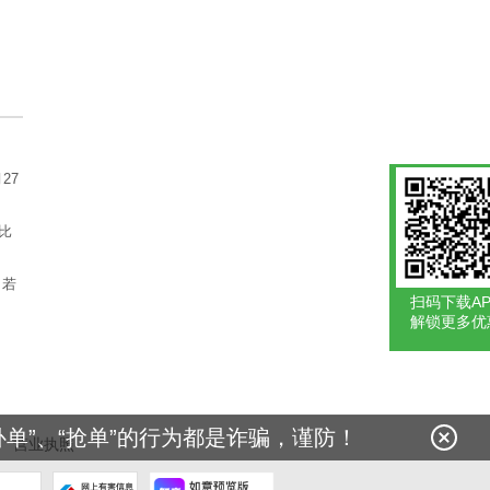
27
比
；若
扫码下载AP
解锁更多优
单”、“抢单”的行为都是诈骗，谨防！
营业执照