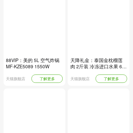
88VIP：美的 5L 空气炸锅
天降礼金：泰国金枕榴莲
MF-KZE5089 1550W
肉 2斤装 冷冻进口水果 6A
级树熟有核果肉
天猫旗舰店
了解更多
天猫旗舰店
了解更多