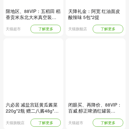
限地区、88VIP：五稻田 稻
天降礼金：阿宽 红油面皮
香贡米东北大米真空装
酸辣味 5包*2提
5kg*2袋
天猫超市
了解更多
天猫旗舰店
了解更多
六必居 减盐宫廷黄瓜酱菜
闭眼买、再降价、88VIP：
220g*2瓶 赠二八酱48g*1
百威 醇正啤酒红罐装
袋 另有多种酱菜可选
450ml*18听*1箱
天猫旗舰店
了解更多
天猫超市
了解更多