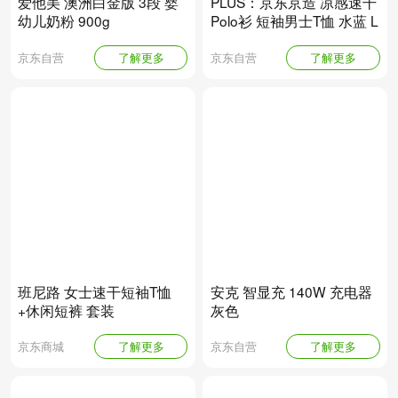
爱他美 澳洲白金版 3段 婴
PLUS：京东京造 凉感速干
幼儿奶粉 900g
Polo衫 短袖男士T恤 水蓝 L
京东自营
了解更多
京东自营
了解更多
班尼路 女士速干短袖T恤
安克 智显充 140W 充电器
+休闲短裤 套装
灰色
京东商城
了解更多
京东自营
了解更多