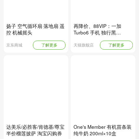
扬子 空气循环扇 落地扇 遥
再降价、88VIP：一加
控 机械摇头
Turbo6 手机 独行黑
12+256G
京东商城
了解更多
天猫旗舰店
了解更多
达美乐/必胜客/肯德基/尊宝
One's Member 有机苗条装
半价榴莲披萨 淘宝闪购券
纯牛奶 200ml×10盒