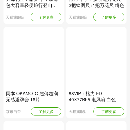
包大容量轻便旅行登山包
2把绘图尺+1把万花尺 粉色
多颜色可选
天猫旗舰店
了解更多
天猫旗舰店
了解更多
冈本 OKAMOTO 超薄超润
88VIP：格力 FD-
无感避孕套 16片
40X77Bh5 电风扇 白色
京东自营
了解更多
天猫旗舰店
了解更多