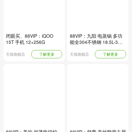
闭眼买、88VIP：iQOO
88VIP：九阳 电蒸锅 多功
15T 手机 12+256G
能全304不锈钢 18.5L-3层
灰色
天猫旗舰店
了解更多
天猫旗舰店
了解更多
88VIP：美的 超薄电磁炉
88VIP：舒蕾 蚕丝顺滑去屑