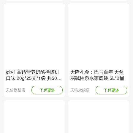
妙可 高钙营养奶酪棒随机
天降礼金：巴马百年 天然
口味 20g*25支*1袋 共500g
弱碱性泉水家庭装 5L*2桶
拍第一选项
天猫旗舰店
了解更多
天猫旗舰店
了解更多