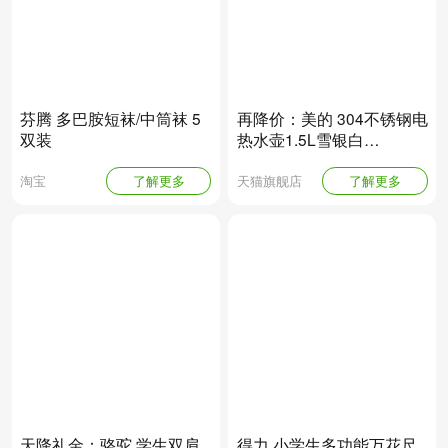
芬腾 多巴胺短袜/中筒袜 5
再降价：美的 304不锈钢电
双装
热水壶1.5L雪银白
SHM1568
淘宝
了解更多
天猫旗舰店
了解更多
天降礼金：骆驼 学生双肩
得力 小学生多功能万花尺