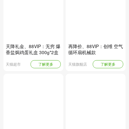
天降礼金、88VIP：无穷 爆
再降价、88VIP：创维 空气
香盐焗鸡蛋礼盒 300g*2盒
循环扇机械款
天猫超市
了解更多
天猫旗舰店
了解更多