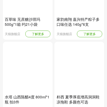
百草味 无蔗糖沙琪玛
家韵南翔 嘉兴特产粽子多
500g*1箱 约21小袋
口味任选 140g*6支
天猫旗舰店
了解更多
天猫旗舰店
了解更多
水塔 山西陈醋4度 800ml*1
朴西 夏季厚底增高洞洞鞋
瓶 拍3件
凉拖鞋 多颜色可选