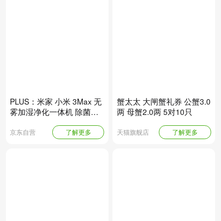
PLUS：米家 小米 3Max 无
蟹太太 大闸蟹礼券 公蟹3.0
雾加湿净化一体机 除菌除
两 母蟹2.0两 5对10只
过敏原
京东自营
了解更多
天猫旗舰店
了解更多