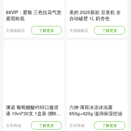
88VIP：爱敬 三色拉花气垫
美的 2025新款 豆浆机 全
遮瑕粉底
自动破壁 1L 奶杏色
天猫旗舰店
了解更多
天猫旗舰店
了解更多
澳诺 葡萄糖酸钙锌口服溶
六神 薄荷冰凉沐浴露
液 10ml*30支 1盒装 (赠60
650g+420g 滋润保湿控油
支）
京东商城
了解更多
京东商城
了解更多