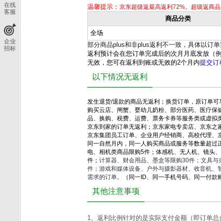
在线
温馨提示：
京东超级返最高返利72%。
超级返商品
客服
商品分类
全场
企业
部分商品plus和非plus返利不一致，具体以订
招标
返利预计会在您订单完成后的次月月底发放（例
无效，您可在返利到账或无效的2个月内
提交订
以下情况无返利
发生
退货/退款的商品无返利；换货订单，原订单
购买云店、闸蟹、婴幼儿奶粉、部分医药、医疗保
品、换购、税费、运费、票务卡券等服务类或虚拟
京东到家的订单无返利；京东家电专卖店、京东之
京东集团员工订单、企业用户经销商、高校代理、
同一自然月内，同一人购买商品或服务等数量超过
电、相机类商品限购5件；体感机、无人机、镜头、
件；
计算器、财会用品、墨盒等限购30件；
文具与
件；
游戏和媒体设备、
户外与摄影器材、
收音机、
需求的订单。
（同一ID、同一手机号码、同一付款
其他注意事项
1、返利比例针对的是实际支付金额（即订单总