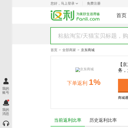
您好，
马上登录
免费注册
首页
首页
>
全部商家
>
京东商城
【京
务，
1%
下单
返利
我的
账号
商城
我的
消息
当前返利比率
历史返利比率