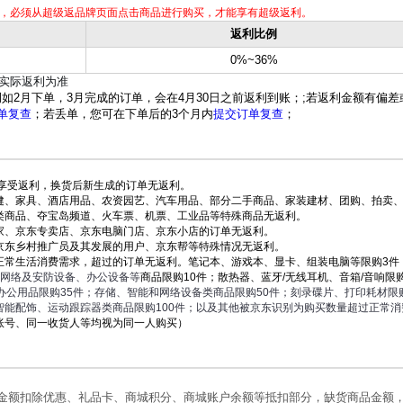
，必须从超级返品牌页面点击商品进行购买，才能享有超级返利。
返利比例
0%~36%
单实际返利为准
如2月下单，3月完成的订单，会在4月30日之前返利到账；;若返利金额有偏差
单复查
；若丢单，您可在下单后的3个月内
提交订单复查
；
可享受返利，换货后新生成的订单无返利。
健、家具、酒店用品、农资园艺、汽车用品、部分二手商品、家装建材、团购、拍卖
类商品、夺宝岛频道、火车票、机票、工业品等特殊商品无返利。
家、京东专卖店、京东电脑门店、京东小店的订单无返利。
京东乡村推广员及其发展的用户、京东帮等特殊情况无返利。
正常生活消费需求，超过的订单无返利。笔记本、游戏本、显卡、组装电脑等限购3件
网络及安防设备、
办公设备等
商品限购10件；散热器、蓝牙/无线耳机、音箱/音响限购
办公用品限购35件；
存储、智能和网络设备类商品限购50件；
刻录碟片、
打印耗材限购
智能配饰、运动跟踪器类商品限购100件；以及其他被京东识别为购买数量超过正常消
账号、同一收货人等均视为同一人购买）
金额扣除优惠、礼品卡、商城积分、商城账户余额等抵扣部分，缺货商品金额