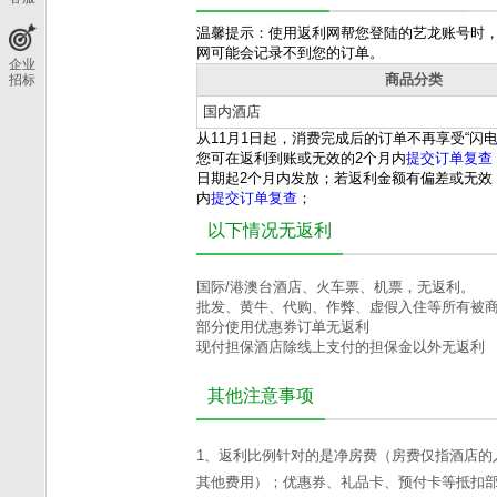
温馨提示：使用返利网帮您登陆的艺龙账号时
网可能会记录不到您的订单。
企业
商品分类
招标
国内酒店
从
11
月
1
日起，消费完成后的订单不再享受“闪
您可在返利到账或无效的
2
个月内
提交订单复查
日期起2个月内发放；若返利金额有偏差或无效
内
提交订单复查
；
以下情况无返利
国际/港澳台酒店、火车票、机票，无返利。
批发、黄牛、代购、作弊、虚假入住等所有被
部分使用优惠券订单无返利
现付担保酒店除线上支付的担保金以外无返利
其他注意事项
1、返利比例针对的是净房费（房费仅指酒店的
其他费用）；优惠券、礼品卡、预付卡等抵扣