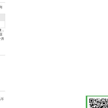
利
效，
店
个月
品等