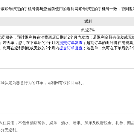
，该账号绑定的手机号需与您当前使用的返利网账号绑定的手机号一致，否则返
返利
约返3%
电返”服务，预计返利将在消费离店日期起
2
个月内发放；若返利金额有偏差或无
；若丢单，您可在下单后的
2
个月内
提交订单复查
；超期订单的返利将在消费离
，您可在返利到账或无效的2个月内
提交订单复查
；若丢单，您可在下单后的2
商城认定为恶意行为的订单，返利网有权扣回返利。
入住费用，不包含酒店餐饮、娱乐、酒水、通讯、加床及政府税金、礼券、赠
部分无返利。