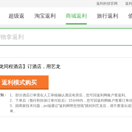
返利科技官网
返
超级返
淘宝返利
商城返利
旅行返利
龙同程酒店】订酒店，用艺龙
返利模式购买
通知：
1、部分酒店订单需在人工审核确认酒店有房后，您可回返利网账户查返利。
2、下单后（预付和担保订单付款后）15分钟内，您可回返利网账户查看订单
3、因商家技术问题，pc端通过"返利网帮您登陆"跳转到艺龙后，请不要退出
单。