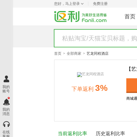
您好，
马上登录
免费注册
首页
首页
>
全部商家
>
艺龙同程酒店
【艺
3%
我的
下单
返利
账号
商城
我的
消息
在线
当前返利比率
历史返利比率
客服